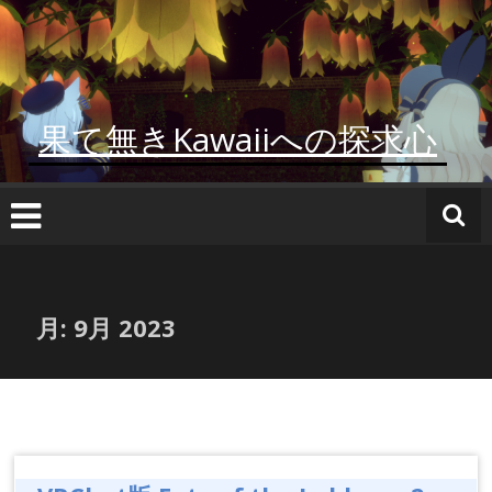
コ
ン
テ
ン
ツ
果て無きKawaiiへの探求心
へ
ス
キ
ッ
プ
月:
9月 2023