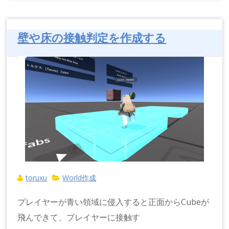
壁や床の接触判定を作成する
toruxu
World作成
プレイヤーが青い領域に侵入すると正面からCubeが
飛んできて、プレイヤーに接触す