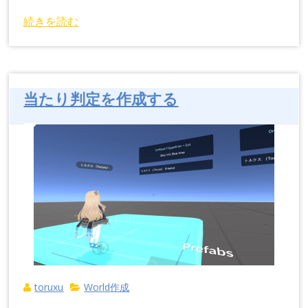
続きを読む
当たり判定を作成する
toruxu
World作成