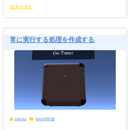
続きを読む
常に実行する処理を作成する
toruxu
World作成