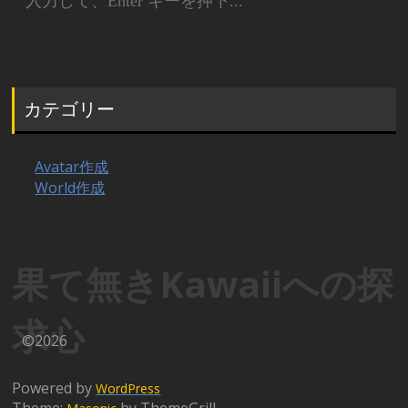
索:
カテゴリー
Avatar作成
World作成
果て無きKawaiiへの探
求心
©2026
Powered by
WordPress