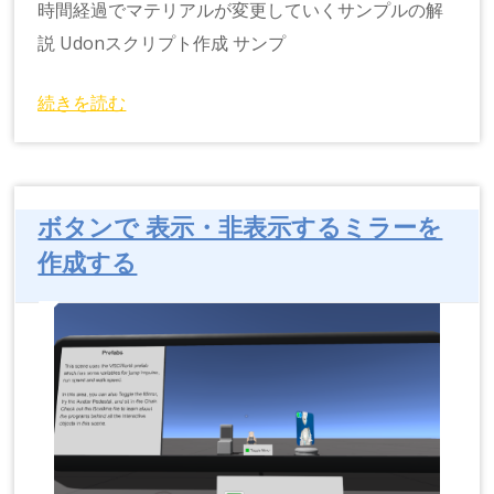
時間経過でマテリアルが変更していくサンプルの解
説 Udonスクリプト作成 サンプ
続きを読む
ボタンで 表示・非表示するミラーを
作成する