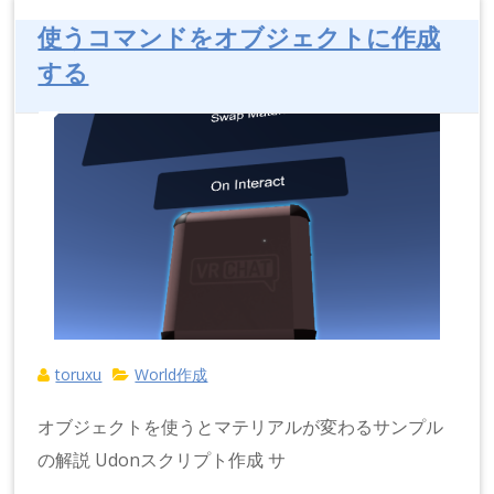
使うコマンドをオブジェクトに作成
する
toruxu
World作成
オブジェクトを使うとマテリアルが変わるサンプル
の解説 Udonスクリプト作成 サ