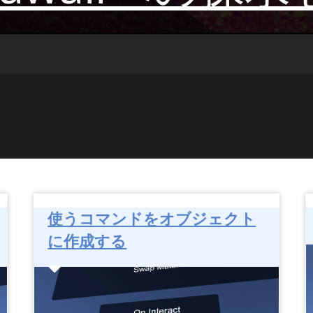
使うコマンドをオブジェクト
に作成する