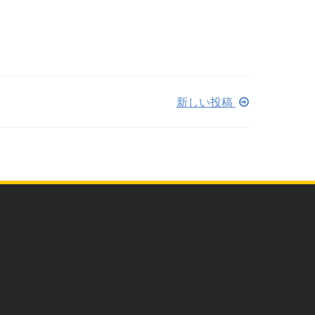
新しい投稿