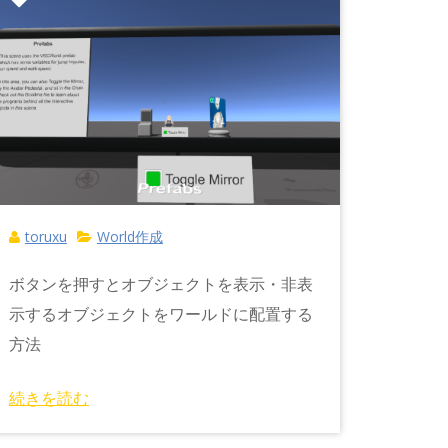
toruxu
World作成
ボタンを押すとオブジェクトを表示・非表
示するオブジェクトをワールドに配置する
方法
続きを読む