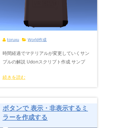
toruxu
World作成
時間経過でマテリアルが変更していくサン
プルの解説 Udonスクリプト作成 サンプ
続きを読む
ボタンで 表示・非表示するミ
ラーを作成する