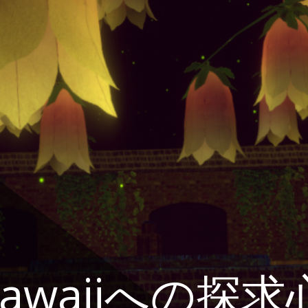
awaiiへの探求