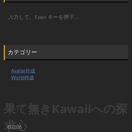
ン
検
索:
カテゴリー
Avatar作成
World作成
果て無きKawaiiへの探
求心
©2026