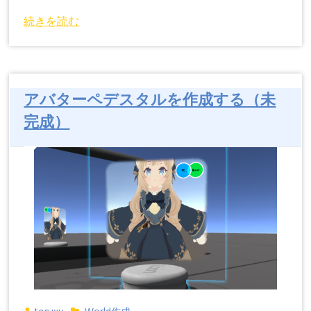
続きを読む
アバターペデスタルを作成する（未
完成）