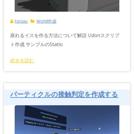
toruxu
World作成
座れるイスを作る方法について解説 Udonスクリプ
ト作成 サンプルのStatio
続きを読む
パーティクルの接触判定を作成する