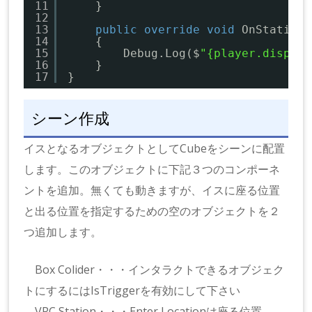
11
}
12
13
public
override
void
OnStationE
14
{
15
Debug.Log($
"{player.display
16
}
17
}
シーン作成
イスとなるオブジェクトとしてCubeをシーンに配置
します。このオブジェクトに下記３つのコンポーネ
ントを追加。無くても動きますが、イスに座る位置
と出る位置を指定するための空のオブジェクトを２
つ追加します。
Box Colider・・・インタラクトできるオブジェク
トにするにはIsTriggerを有効にして下さい
VRC Station・・・Enter Locationは座る位置