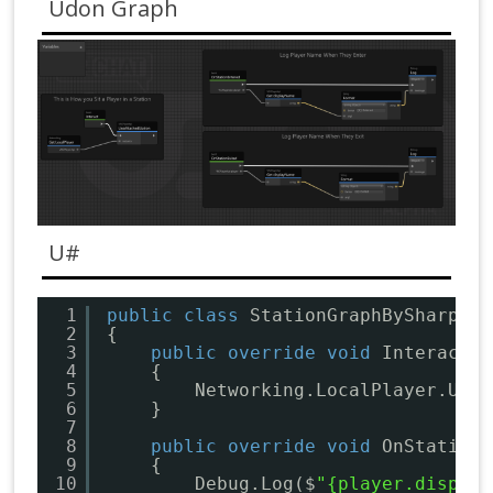
Udon Graph
U#
1
public
class
StationGraphBySharp : 
2
{
3
public
override
void
Interact()
4
{
5
Networking.LocalPlayer.UseA
6
}
7
8
public
override
void
OnStationE
9
{
10
Debug.Log($
"{player.display