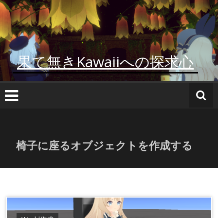
コ
ン
テ
ン
ツ
果て無きKawaiiへの探求心
へ
ス
キ
ッ
プ
椅子に座るオブジェクトを作成する